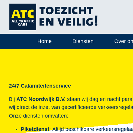
Ga
naar
inhoud
Home
Diensten
Over o
24/7 Calamiteitenservice
Bij
ATC Noordwijk B.V.
staan wij dag en nacht para
wij direct de inzet van gecertificeerde verkeersregel
Onze diensten omvatten:
Piketdienst
: Altijd beschikbare verkeersregel