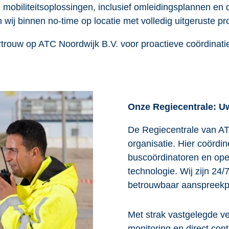
n mobiliteitsoplossingen, inclusief omleidingsplannen en 
n wij binnen no-time op locatie met volledig uitgeruste pr
 Vertrouw op ATC Noordwijk B.V. voor proactieve coördina
Onze Regiecentrale: Uw
De Regiecentrale van AT
organisatie. Hier coördi
buscoördinatoren en ope
technologie. Wij zijn 24/
betrouwbaar aanspreekp
Met strak vastgelegde ve
monitoring en direct con