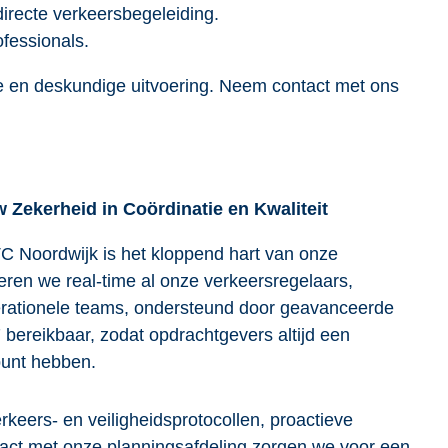
directe verkeersbegeleiding.
ofessionals.
tie en deskundige uitvoering. Neem contact met ons
 Zekerheid in Coördinatie en Kwaliteit
C Noordwijk is het kloppend hart van onze
neren we real-time al onze verkeersregelaars,
rationele teams, ondersteund door geavanceerde
7 bereikbaar, zodat opdrachtgevers altijd een
unt hebben.
rkeers- en veiligheidsprotocollen, proactieve
tact met onze planningsafdeling zorgen we voor een